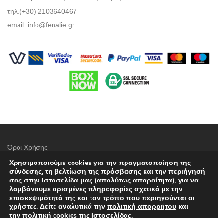
τηλ.(+30) 2103640467
email:
info@fenalie.gr
Όροι Χρήσης
Χρησιμοποιούμε cookies για την πραγματοποίηση της
Πολιτική προστασίας απορρήτου
σύνδεσης, τη βελτίωση της πρόσβασης και την περιήγησή
σας στην Ιστοσελίδα μας (απολύτως απαραίτητα), για να
Τρόποι Πληρωμής
λαμβάνουμε ορισμένες πληροφορίες σχετικά με την
επισκεψιμότητά της και τον τρόπο που περιηγούνται οι
Επιλογές Αποστολών
χρήστες. Δείτε αναλυτικά την
πολιτική απορρήτου
και
την
πολιτική cookies
της Ιστοσελίδας.
Πολιτική επιστροφών