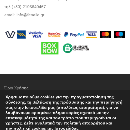
τηλ.(+30) 2103640467
email:
info@fenalie.gr
Όροι Χρήσης
Χρησιμοποιούμε cookies για την πραγματοποίηση της
Πολιτική προστασίας απορρήτου
σύνδεσης, τη βελτίωση της πρόσβασης και την περιήγησή
σας στην Ιστοσελίδα μας (απολύτως απαραίτητα), για να
Τρόποι Πληρωμής
λαμβάνουμε ορισμένες πληροφορίες σχετικά με την
επισκεψιμότητά της και τον τρόπο που περιηγούνται οι
Επιλογές Αποστολών
χρήστες. Δείτε αναλυτικά την
πολιτική απορρήτου
και
την
πολιτική cookies
της Ιστοσελίδας.
Πολιτική επιστροφών