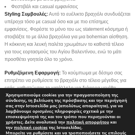
Φεστιβάλ και casual εμφανίσεις
Styling Συμβουλές:
Αυτό το ευέλικτο βραχιόλι συνδυάζεται
υπέροχα τόσο με casual όσο και με πιο επίσημες
εμφανίσεις. Φορέστε το μόνο του ως statement κόσμημα ή
στοιβάξτε το με άλλα βραχιόλια για μια bohemian αίσθηση.
Η κόκκινη και λευκή παλέτα χρωμάτων το καθιστά τέλειο
για τους εορτασμούς του Αγίου Βαλεντίνου, ενώ το μάτι
προσθέτει γοητεία όλο το χρόνο.
Ρυθμιζόμενη Εφαρμογή:
Το κούμπωμα με δέσιμο σας
επιτρέπει να ρυθμίσετε το βραχιόλι στο τέλειο μέγεθος για
εσάς, καθιστώντας το κατάλληλο για διάφορα μεγέθη
Χρησιμοποιούμε cookies για την πραγματοποίηση της
καρπού. Το μαλακό ύφασμα εξασφαλίζει άνετη χρήση όλη
σύνδεσης, τη βελτίωση της πρόσβασης και την περιήγησή
την ημέρα.
σας στην Ιστοσελίδα μας (απολύτως απαραίτητα), για να
λαμβάνουμε ορισμένες πληροφορίες σχετικά με την
Χαρίστε αγάπη και προστασία με αυτό το μοναδικό
επισκεψιμότητά της και τον τρόπο που περιηγούνται οι
χρήστες. Δείτε αναλυτικά την
πολιτική απορρήτου
και
χειροποίητο βραχιόλι που διηγείται μια ιστορία φροντίδας,
την
πολιτική cookies
της Ιστοσελίδας.
παράδοσης και διαχρονικού στυλ.
Mπορείτε να ρυθμίσετε και να τροποποιήσετε τις επιλογές