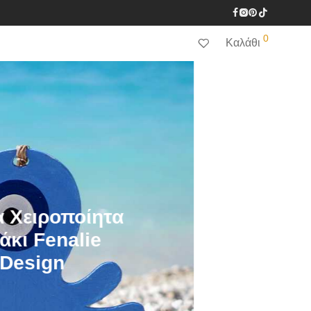
0
Καλάθι
Μοναδικά Faux
Bijoux για Στυλ &
Δώρο