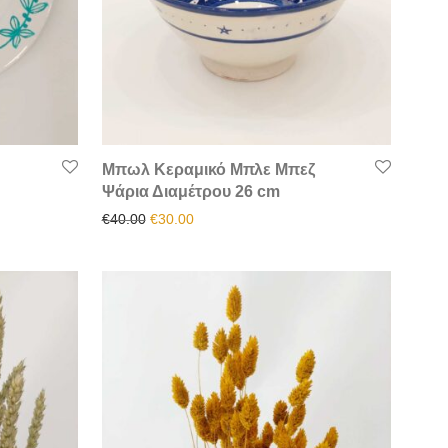
Μπωλ Κεραμικό Μπλε Μπεζ
Ψάρια Διαμέτρου 26 cm
.
αι: €22.00.
Original price was: €40.00.
Η τρέχουσα τιμή είναι: €30.00.
€
40.00
€
30.00