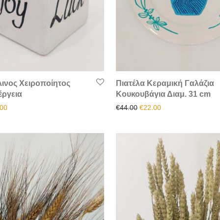
ινος Χειροποίητος
Πιατέλα Κεραμική Γαλάζια
έργεια
Κουκουβάγια Διαμ. 31 cm
inal price was: €18.50.
Η τρέχουσα τιμή είναι: €12.00.
Original price was: €44.00
Η τρέχουσα τιμή είν
.00
€
44.00
€
22.00