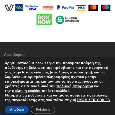
Όροι Χρήσης
Χρησιμοποιούμε cookies για την πραγματοποίηση της
Πολιτική προστασίας απορρήτου
σύνδεσης, τη βελτίωση της πρόσβασης και την περιήγησή
σας στην Ιστοσελίδα μας (απολύτως απαραίτητα), για να
Τρόποι Πληρωμής
λαμβάνουμε ορισμένες πληροφορίες σχετικά με την
επισκεψιμότητά της και τον τρόπο που περιηγούνται οι
Επιλογές Αποστολών
χρήστες. Δείτε αναλυτικά την
πολιτική απορρήτου
και
την
πολιτική cookies
της Ιστοσελίδας.
Πολιτική επιστροφών
Mπορείτε να ρυθμίσετε και να τροποποιήσετε τις επιλογές
της συγκατάθεσής σας ανά πάσα στιγμή
ΡΥΘΜΙΣΕΙΣ COKIES
.
Επικοινωνία
Αποδοχή
Ρυθμίσεις