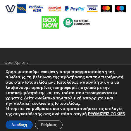
Όροι Χρήσης
Χρησιμοποιούμε cookies για την πραγματοποίηση της
Πολιτική προστασίας απορρήτου
σύνδεσης, τη βελτίωση της πρόσβασης και την περιήγησή
σας στην Ιστοσελίδα μας (απολύτως απαραίτητα), για να
Τρόποι Πληρωμής
λαμβάνουμε ορισμένες πληροφορίες σχετικά με την
επισκεψιμότητά της και τον τρόπο που περιηγούνται οι
Επιλογές Αποστολών
χρήστες. Δείτε αναλυτικά την
πολιτική απορρήτου
και
την
πολιτική cookies
της Ιστοσελίδας.
Πολιτική επιστροφών
Mπορείτε να ρυθμίσετε και να τροποποιήσετε τις επιλογές
της συγκατάθεσής σας ανά πάσα στιγμή
ΡΥΘΜΙΣΕΙΣ COKIES
.
Επικοινωνία
Αποδοχή
Ρυθμίσεις