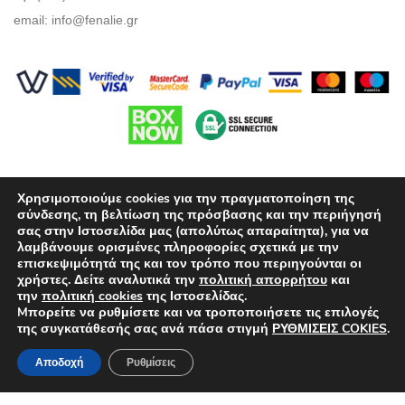
email:
info@fenalie.gr
Χρησιμοποιούμε cookies για την πραγματοποίηση της
σύνδεσης, τη βελτίωση της πρόσβασης και την περιήγησή
σας στην Ιστοσελίδα μας (απολύτως απαραίτητα), για να
λαμβάνουμε ορισμένες πληροφορίες σχετικά με την
Όροι Χρήσης
επισκεψιμότητά της και τον τρόπο που περιηγούνται οι
χρήστες. Δείτε αναλυτικά την
πολιτική απορρήτου
και
Πολιτική προστασίας απορρήτου
την
πολιτική cookies
της Ιστοσελίδας.
Mπορείτε να ρυθμίσετε και να τροποποιήσετε τις επιλογές
Τρόποι Πληρωμής
της συγκατάθεσής σας ανά πάσα στιγμή
ΡΥΘΜΙΣΕΙΣ COKIES
.
Επιλογές Αποστολών
Αποδοχή
Ρυθμίσεις
Πολιτική επιστροφών