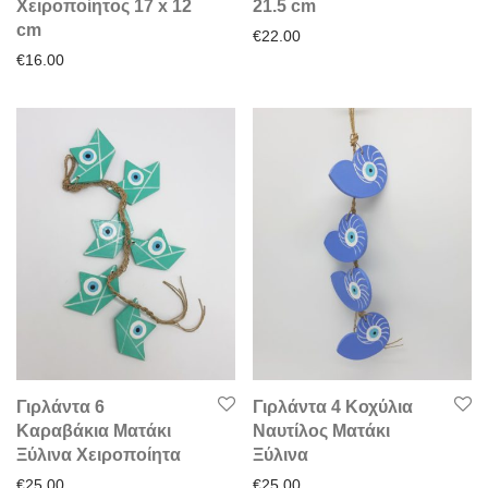
Χειροποίητος 17 x 12
21.5 cm
cm
€
22.00
€
16.00
Γιρλάντα 6
Γιρλάντα 4 Κοχύλια
Καραβάκια Ματάκι
Ναυτίλος Ματάκι
Ξύλινα Χειροποίητα
Ξύλινα
€
25.00
€
25.00