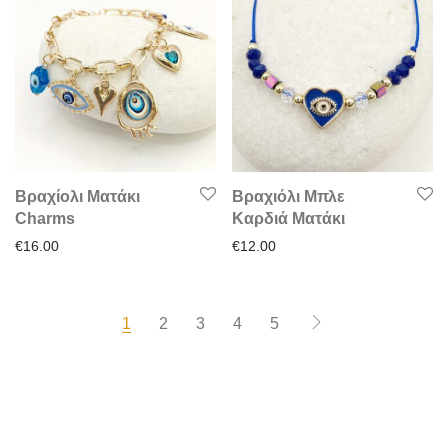
Βραχίολι Ματάκι
Βραχιόλι Μπλε
Charms
Καρδιά Ματάκι
€
16.00
€
12.00
1
2
3
4
5