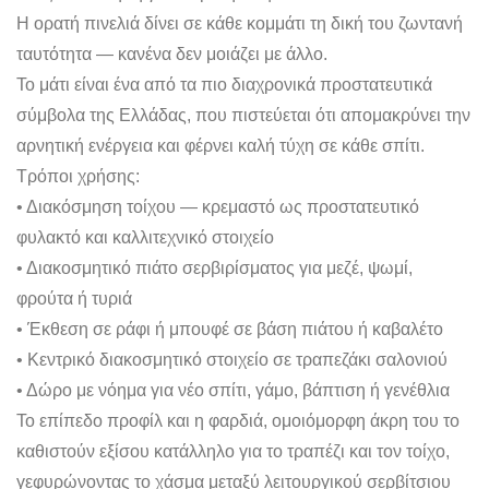
Η ορατή πινελιά δίνει σε κάθε κομμάτι τη δική του ζωντανή
ταυτότητα — κανένα δεν μοιάζει με άλλο.
Το μάτι είναι ένα από τα πιο διαχρονικά προστατευτικά
σύμβολα της Ελλάδας, που πιστεύεται ότι απομακρύνει την
αρνητική ενέργεια και φέρνει καλή τύχη σε κάθε σπίτι.
Τρόποι χρήσης:
• Διακόσμηση τοίχου — κρεμαστό ως προστατευτικό
φυλακτό και καλλιτεχνικό στοιχείο
• Διακοσμητικό πιάτο σερβιρίσματος για μεζέ, ψωμί,
φρούτα ή τυριά
• Έκθεση σε ράφι ή μπουφέ σε βάση πιάτου ή καβαλέτο
• Κεντρικό διακοσμητικό στοιχείο σε τραπεζάκι σαλονιού
• Δώρο με νόημα για νέο σπίτι, γάμο, βάπτιση ή γενέθλια
Το επίπεδο προφίλ και η φαρδιά, ομοιόμορφη άκρη του το
καθιστούν εξίσου κατάλληλο για το τραπέζι και τον τοίχο,
γεφυρώνοντας το χάσμα μεταξύ λειτουργικού σερβίτσιου