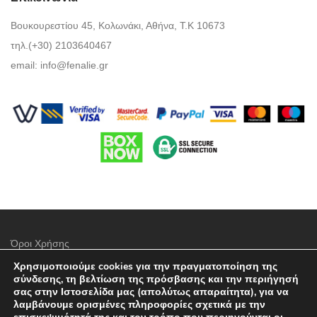
Βουκουρεστίου 45, Κολωνάκι, Αθήνα, Τ.Κ 10673
τηλ.(+30) 2103640467
email:
info@fenalie.gr
Όροι Χρήσης
Χρησιμοποιούμε cookies για την πραγματοποίηση της
Πολιτική προστασίας απορρήτου
σύνδεσης, τη βελτίωση της πρόσβασης και την περιήγησή
σας στην Ιστοσελίδα μας (απολύτως απαραίτητα), για να
Τρόποι Πληρωμής
λαμβάνουμε ορισμένες πληροφορίες σχετικά με την