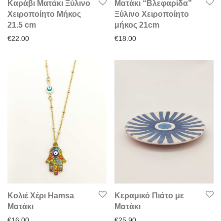
Καράβι Ματάκι Ξύλινο
Ματάκι “Βλεφαρίδα”
Χειροποίητο Μήκος
Ξύλινο Χειροποίητο
21.5 cm
μήκος 21cm
€
22.00
€
18.00
Κολιέ Χέρι Hamsa
Κεραμικό Πιάτο με
Ματάκι
Ματάκι
€
16.00
€
25.90