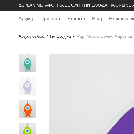
ΔΩΡΕΆΝ ΜΕΤΑΦΟΡΙΚΆ ΣΕ ΌΛΗ ΤΗΝ ΕΛΛΆΔΑ ΓΙΑ ONLINE Α
Αρχική
Προϊόντα
Εταιρεία
Blog
Επικοινωνί
Αρχική σελίδα
/
Για Εξοχικά
/
Ψάρι Ματάκι Ξύλινο Χειροποί