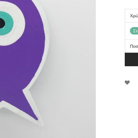
Χρ
Σε
Ποσ