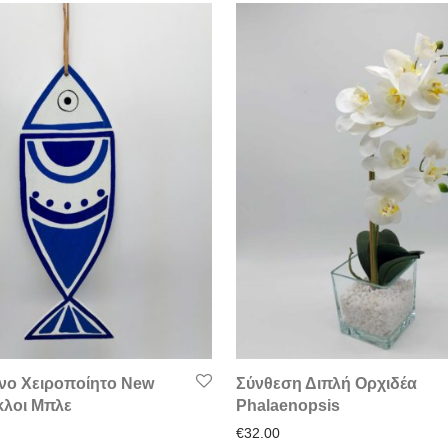
ινο Χειροποίητο New
Σύνθεση Διπλή Ορχιδέα
κλοι Μπλε
Phalaenopsis
€
32.00