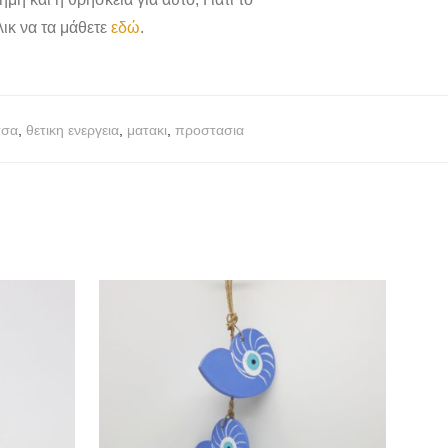
λικ να τα μάθετε
εδώ
.
σσα
,
θετικη ενεργεια
,
ματακι
,
προστασια