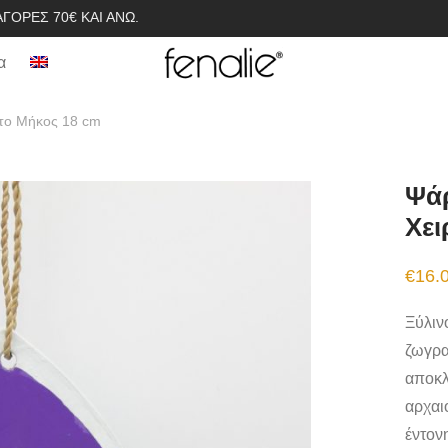
ΓΟΡΈΣ 70€ ΚΑΙ ΆΝΩ.
α
ητο Μήκος 18 cm
Ψάρ
Χει
€
16.
Ξύλιν
ζωγρα
αποκλ
αρχαι
έντον