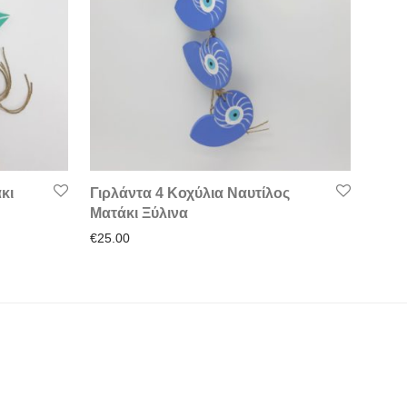
κι
Γιρλάντα 4 Κοχύλια Ναυτίλος
Ματάκι Ξύλινα
€
25.00