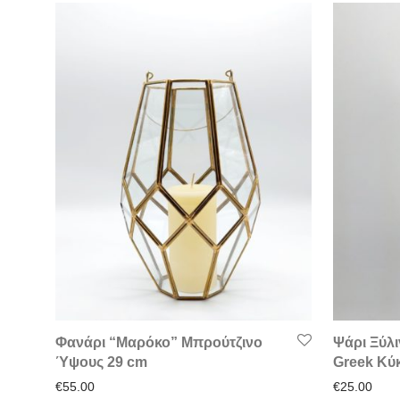
Φανάρι “Μαρόκο” Μπρούτζινο
Ψάρι Ξύλ
Ύψους 29 cm
Greek Κύ
€
55.00
€
25.00