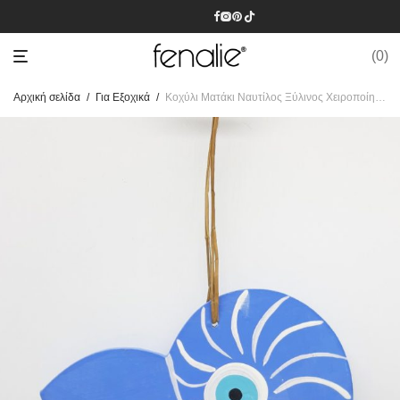
0
Αρχική σελίδα
/
Για Εξοχικά
/
Κοχύλι Ματάκι Ναυτίλος Ξύλινος Χειροποίητος 17 x 12 cm