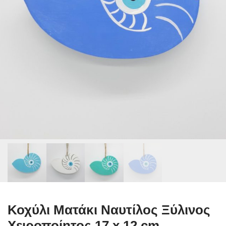
Κοχύλι Ματάκι Ναυτίλος Ξύλινος
Χειροποίητος 17 x 12 cm