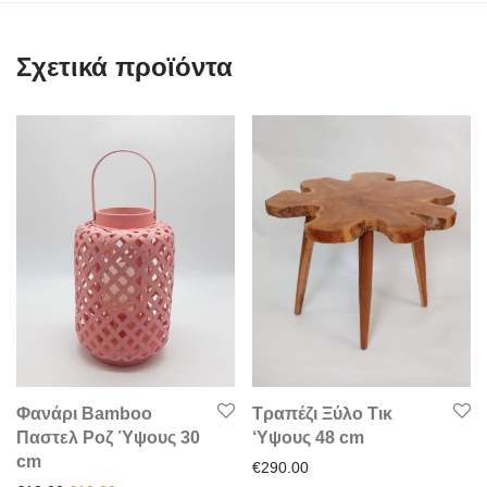
Σχετικά προϊόντα
Φανάρι Bamboo
Τραπέζι Ξύλο Τικ
Παστελ Ροζ Ύψους 30
‘Υψους 48 cm
cm
€
290.00