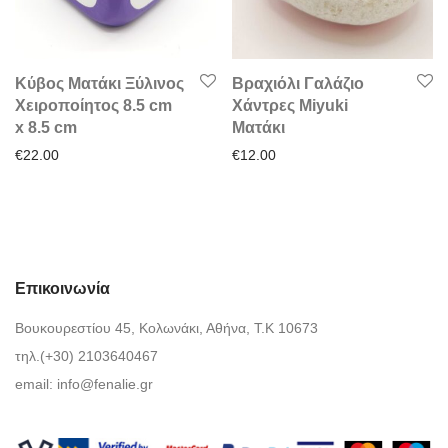
Κύβος Ματάκι Ξύλινος
Βραχιόλι Γαλάζιο
Χειροποίητος 8.5 cm
Χάντρες Miyuki
x 8.5 cm
Ματάκι
€
22.00
€
12.00
Επικοινωνία
Βουκουρεστίου 45, Κολωνάκι, Αθήνα, Τ.Κ 10673
τηλ.(+30) 2103640467
email:
info@fenalie.gr