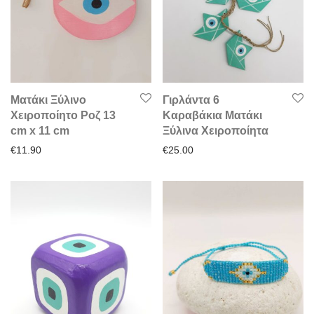
Ματάκι Ξύλινο
Γιρλάντα 6
Χειροποίητο Ροζ 13
Καραβάκια Ματάκι
cm x 11 cm
Ξύλινα Χειροποίητα
€
11.90
€
25.00