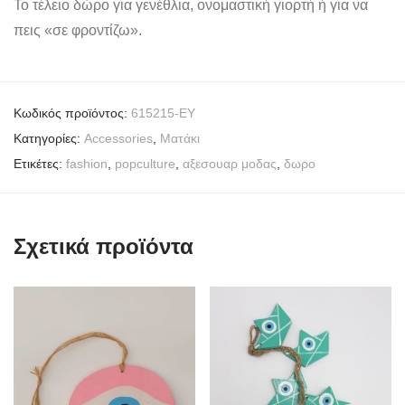
Το τέλειο δώρο για γενέθλια, ονομαστική γιορτή ή για να
πεις «σε φροντίζω».
Κωδικός προϊόντος:
615215-EY
Κατηγορίες:
Accessories
,
Mατάκι
Ετικέτες:
fashion
,
popculture
,
αξεσουαρ μοδας
,
δωρο
Σχετικά προϊόντα