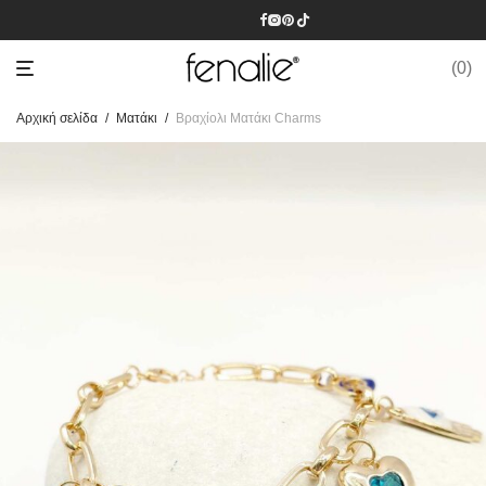
0
Αρχική σελίδα
/
Mατάκι
/
Βραχίολι Ματάκι Charms