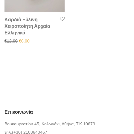
Καρδιά Ξύλινη
Χειροποίητη Αρχαία
Ελληνικά
Original price was: €12.00.
Η τρέχουσα τιμή είναι: €6.00.
€
12.00
€
6.00
Επικοινωνία
Βουκουρεστίου 45, Κολωνάκι, Αθήνα, Τ.Κ 10673
τηλ.(+30) 2103640467