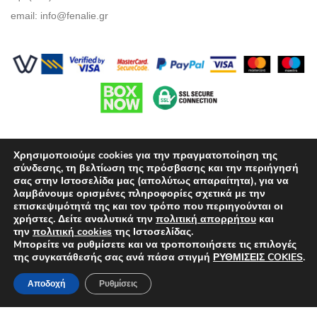
email:
info@fenalie.gr
Χρησιμοποιούμε cookies για την πραγματοποίηση της
σύνδεσης, τη βελτίωση της πρόσβασης και την περιήγησή
σας στην Ιστοσελίδα μας (απολύτως απαραίτητα), για να
λαμβάνουμε ορισμένες πληροφορίες σχετικά με την
Όροι Χρήσης
επισκεψιμότητά της και τον τρόπο που περιηγούνται οι
χρήστες. Δείτε αναλυτικά την
πολιτική απορρήτου
και
Πολιτική προστασίας απορρήτου
την
πολιτική cookies
της Ιστοσελίδας.
Mπορείτε να ρυθμίσετε και να τροποποιήσετε τις επιλογές
Τρόποι Πληρωμής
της συγκατάθεσής σας ανά πάσα στιγμή
ΡΥΘΜΙΣΕΙΣ COKIES
.
Επιλογές Αποστολών
Αποδοχή
Ρυθμίσεις
Πολιτική επιστροφών