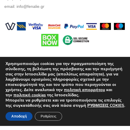
email:
info@fenalie.gr
Χρησιμοποιούμε cookies για την πραγματοποίηση της
σύνδεσης, τη βελτίωση της πρόσβασης και την περιήγησή
σας στην Ιστοσελίδα μας (απολύτως απαραίτητα), για να
λαμβάνουμε ορισμένες πληροφορίες σχετικά με την
Όροι Χρήσης
επισκεψιμότητά της και τον τρόπο που περιηγούνται οι
χρήστες. Δείτε αναλυτικά την
πολιτική απορρήτου
και
Πολιτική προστασίας απορρήτου
την
πολιτική cookies
της Ιστοσελίδας.
Mπορείτε να ρυθμίσετε και να τροποποιήσετε τις επιλογές
Τρόποι Πληρωμής
της συγκατάθεσής σας ανά πάσα στιγμή
ΡΥΘΜΙΣΕΙΣ COKIES
.
Επιλογές Αποστολών
Αποδοχή
Ρυθμίσεις
Πολιτική επιστροφών