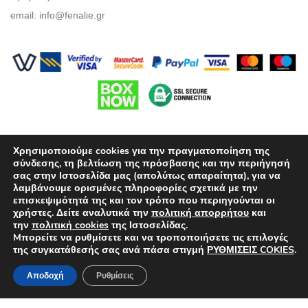
email:
info@fenalie.gr
Χρησιμοποιούμε cookies για την πραγματοποίηση της
σύνδεσης, τη βελτίωση της πρόσβασης και την περιήγησή
σας στην Ιστοσελίδα μας (απολύτως απαραίτητα), για να
λαμβάνουμε ορισμένες πληροφορίες σχετικά με την
Όροι Χρήσης
επισκεψιμότητά της και τον τρόπο που περιηγούνται οι
χρήστες. Δείτε αναλυτικά την
πολιτική απορρήτου
και
Πολιτική προστασίας απορρήτου
την
πολιτική cookies
της Ιστοσελίδας.
Mπορείτε να ρυθμίσετε και να τροποποιήσετε τις επιλογές
Τρόποι Πληρωμής
της συγκατάθεσής σας ανά πάσα στιγμή
ΡΥΘΜΙΣΕΙΣ COKIES
.
Επιλογές Αποστολών
Αποδοχή
Ρυθμίσεις
Πολιτική επιστροφών