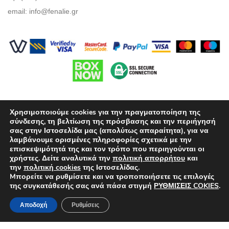
email:
info@fenalie.gr
Χρησιμοποιούμε cookies για την πραγματοποίηση της
σύνδεσης, τη βελτίωση της πρόσβασης και την περιήγησή
σας στην Ιστοσελίδα μας (απολύτως απαραίτητα), για να
λαμβάνουμε ορισμένες πληροφορίες σχετικά με την
Όροι Χρήσης
επισκεψιμότητά της και τον τρόπο που περιηγούνται οι
χρήστες. Δείτε αναλυτικά την
πολιτική απορρήτου
και
Πολιτική προστασίας απορρήτου
την
πολιτική cookies
της Ιστοσελίδας.
Mπορείτε να ρυθμίσετε και να τροποποιήσετε τις επιλογές
Τρόποι Πληρωμής
της συγκατάθεσής σας ανά πάσα στιγμή
ΡΥΘΜΙΣΕΙΣ COKIES
.
Επιλογές Αποστολών
Αποδοχή
Ρυθμίσεις
Πολιτική επιστροφών