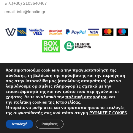
τηλ.(+30) 2103640467
email:
info@fenalie.gr
Χρησιμοποιούμε cookies για την πραγματοποίηση της
σύνδεσης, τη βελτίωση της πρόσβασης και την περιήγησή
σας στην Ιστοσελίδα μας (απολύτως απαραίτητα), για να
λαμβάνουμε ορισμένες πληροφορίες σχετικά με την
Όροι Χρήσης
επισκεψιμότητά της και τον τρόπο που περιηγούνται οι
χρήστες. Δείτε αναλυτικά την
πολιτική απορρήτου
και
Πολιτική προστασίας απορρήτου
την
πολιτική cookies
της Ιστοσελίδας.
Mπορείτε να ρυθμίσετε και να τροποποιήσετε τις επιλογές
Τρόποι Πληρωμής
της συγκατάθεσής σας ανά πάσα στιγμή
ΡΥΘΜΙΣΕΙΣ COKIES
.
Επιλογές Αποστολών
Αποδοχή
Ρυθμίσεις
Πολιτική επιστροφών