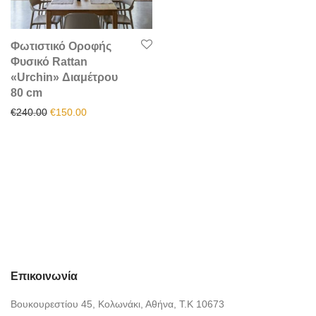
Φωτιστικό Οροφής
Φυσικό Rattan
«Urchin» Διαμέτρου
80 cm
Original price was: €240.00.
Η τρέχουσα τιμή είναι: €150.00.
€
240.00
€
150.00
Επικοινωνία
Βουκουρεστίου 45, Κολωνάκι, Αθήνα, Τ.Κ 10673