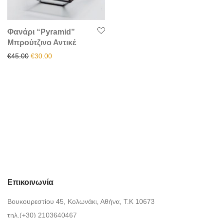
Φανάρι “Pyramid”
Μπρούτζινο Αντικέ
Original price was: €45.00.
Η τρέχουσα τιμή είναι: €30.00.
€
45.00
€
30.00
Επικοινωνία
Βουκουρεστίου 45, Κολωνάκι, Αθήνα, Τ.Κ 10673
τηλ.(+30) 2103640467