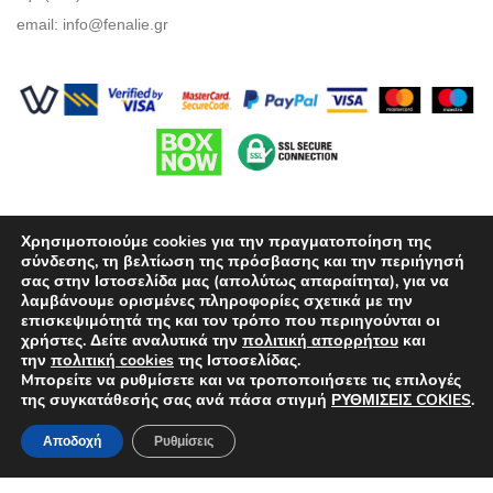
email:
info@fenalie.gr
Χρησιμοποιούμε cookies για την πραγματοποίηση της
σύνδεσης, τη βελτίωση της πρόσβασης και την περιήγησή
σας στην Ιστοσελίδα μας (απολύτως απαραίτητα), για να
λαμβάνουμε ορισμένες πληροφορίες σχετικά με την
Όροι Χρήσης
επισκεψιμότητά της και τον τρόπο που περιηγούνται οι
χρήστες. Δείτε αναλυτικά την
πολιτική απορρήτου
και
Πολιτική προστασίας απορρήτου
την
πολιτική cookies
της Ιστοσελίδας.
Mπορείτε να ρυθμίσετε και να τροποποιήσετε τις επιλογές
Τρόποι Πληρωμής
της συγκατάθεσής σας ανά πάσα στιγμή
ΡΥΘΜΙΣΕΙΣ COKIES
.
Επιλογές Αποστολών
Αποδοχή
Ρυθμίσεις
Πολιτική επιστροφών