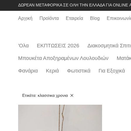
ΔΩΡΕΆΝ ΜΕΤΑΦΟΡΙΚΆ ΣΕ ΌΛΗ ΤΗΝ ΕΛΛΆΔΑ ΓΙΑ ONLINE Α
Αρχική
Προϊόντα
Εταιρεία
Blog
Επικοινωνί
'Ολα
ΕΚΠΤΩΣΕΙΣ 2026
Διακοσμητικά Σπιτ
Μπουκέτα Αποξηραμένων Λουλουδιών
Mατάκ
Φανάρια
Κεριά
Φωτιστικά
Για Εξοχικά
Ετικέτα:
κλασσικα χρονια