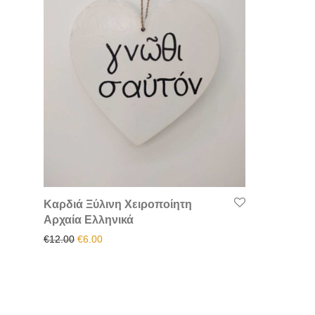
Καρδιά Ξύλινη Χειροποίητη
Αρχαία Ελληνικά
Original price was: €12.00.
Η τρέχουσα τιμή είναι: €6.00.
€
12.00
€
6.00