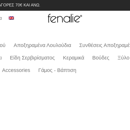
ΓΟΡΈΣ 70€ ΚΑΙ ΆΝΩ.
α
ιού
Αποξηραμένα Λουλούδια
Συνθέσεις Αποξηραμ
ι
Είδη Σερβιρίσματος
Κεραμικά
Βούδες
Ξύλο
Accessories
Γάμος - Βάπτιση