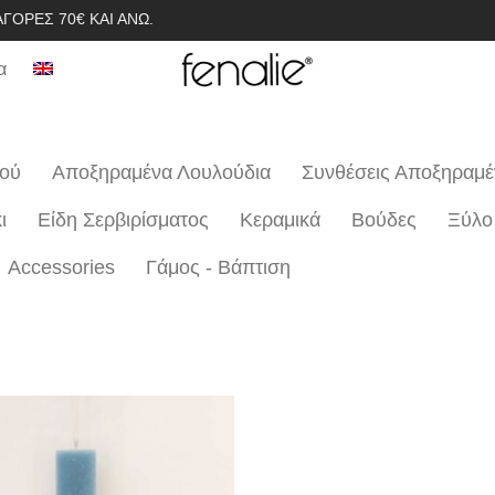
ΓΟΡΈΣ 70€ ΚΑΙ ΆΝΩ.
α
ιού
Αποξηραμένα Λουλούδια
Συνθέσεις Αποξηραμ
ι
Είδη Σερβιρίσματος
Κεραμικά
Βούδες
Ξύλο
Accessories
Γάμος - Βάπτιση