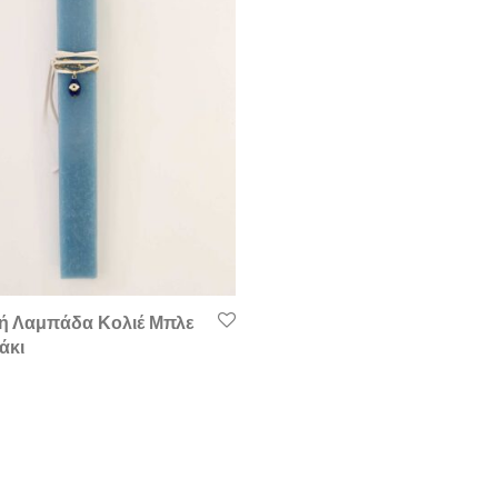
ή Λαμπάδα Κολιέ Μπλε
άκι