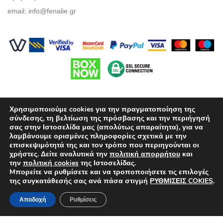
email:
info@fenalie.gr
Χρησιμοποιούμε cookies για την πραγματοποίηση της
σύνδεσης, τη βελτίωση της πρόσβασης και την περιήγησή
σας στην Ιστοσελίδα μας (απολύτως απαραίτητα), για να
λαμβάνουμε ορισμένες πληροφορίες σχετικά με την
Όροι Χρήσης
επισκεψιμότητά της και τον τρόπο που περιηγούνται οι
χρήστες. Δείτε αναλυτικά την
πολιτική απορρήτου
και
Πολιτική προστασίας απορρήτου
την
πολιτική cookies
της Ιστοσελίδας.
Mπορείτε να ρυθμίσετε και να τροποποιήσετε τις επιλογές
Τρόποι Πληρωμής
της συγκατάθεσής σας ανά πάσα στιγμή
ΡΥΘΜΙΣΕΙΣ COKIES
.
Επιλογές Αποστολών
Αποδοχή
Ρυθμίσεις
Πολιτική επιστροφών