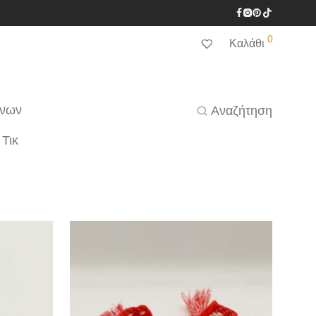
0
Καλάθι
ένων
Αναζήτηση
 Τικ