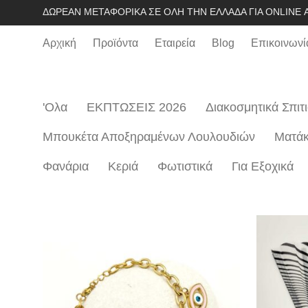
ΔΩΡΕΆΝ ΜΕΤΑΦΟΡΙΚΆ ΣΕ ΌΛΗ ΤΗΝ ΕΛΛΆΔΑ ΓΙΑ ONLINE Α
Αρχική
Προϊόντα
Εταιρεία
Blog
Επικοινωνί
'Ολα
ΕΚΠΤΩΣΕΙΣ 2026
Διακοσμητικά Σπιτ
Μπουκέτα Αποξηραμένων Λουλουδιών
Mατάκ
Φανάρια
Κεριά
Φωτιστικά
Για Εξοχικά