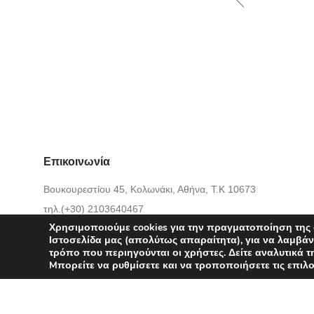
Επικοινωνία
Βουκουρεστίου 45, Κολωνάκι, Αθήνα, Τ.Κ 10673
τηλ.(+30) 2103640467
Χρησιμοποιούμε cookies για την πραγματοποίηση της
email:
info@fenalie.gr
Ιστοσελίδα μας (απολύτως απαραίτητα), για να λαμβάν
τρόπο που περιηγούνται οι χρήστες. Δείτε αναλυτικά 
Mπορείτε να ρυθμίσετε και να τροποποιήσετε τις επι
Όροι Χρήσης
Πολιτική προστασίας απορρήτου
Τρόποι Πληρω