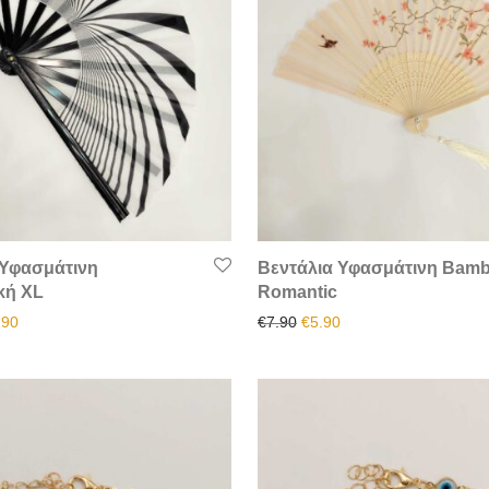
 Υφασμάτινη
Βεντάλια Υφασμάτινη Bam
κή XL
Romantic
inal price was: €15.90.
Η τρέχουσα τιμή είναι: €11.90.
Original price was: €7.90.
Η τρέχουσα τιμή είναι
.90
€
7.90
€
5.90