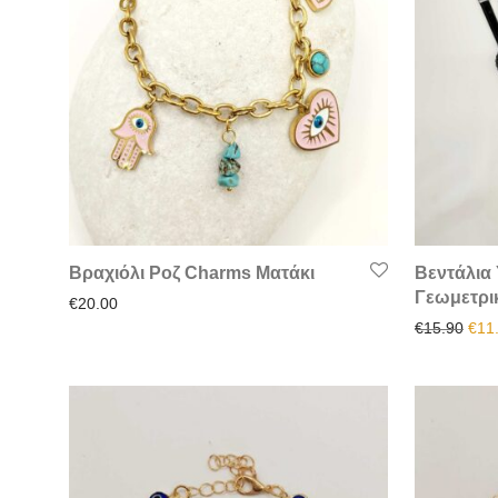
Βραχιόλι Ροζ Charms Ματάκι
Βεντάλια
Γεωμετρι
€
20.00
Orig
€
15.90
€
11