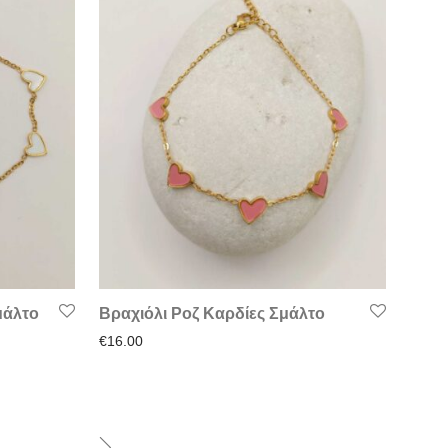
μάλτο
Βραχιόλι Ροζ Καρδίες Σμάλτο
€
16.00