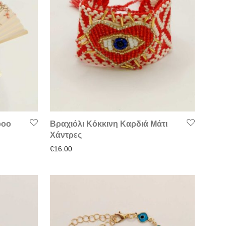
boo
Βραχιόλι Κόκκινη Καρδιά Μάτι
Χάντρες
: €5.90.
€
16.00