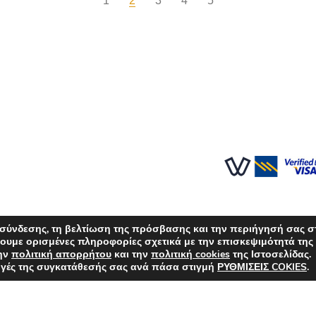
1
2
3
4
5
 σύνδεσης, τη βελτίωση της πρόσβασης και την περιήγησή σας σ
ουμε ορισμένες πληροφορίες σχετικά με την επισκεψιμότητά της 
την
πολιτική απορρήτου
και την
πολιτική cookies
της Ιστοσελίδας.
λογές της συγκατάθεσής σας ανά πάσα στιγμή
ΡΥΘΜΙΣΕΙΣ COKIES
.
μής
Επιλογές Αποστολών
Πολιτική επιστροφών
Επικοινωνία