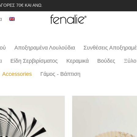
ΓΟΡΈΣ 70€ ΚΑΙ ΆΝΩ.
α
ιού
Αποξηραμένα Λουλούδια
Συνθέσεις Αποξηραμ
ι
Είδη Σερβιρίσματος
Κεραμικά
Βούδες
Ξύλο
Accessories
Γάμος - Βάπτιση