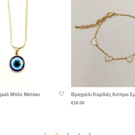
ιμαλ Μπλε Ματάκι
Βραχιόλι Καρδιές Άσπρο Σ
€
16.00