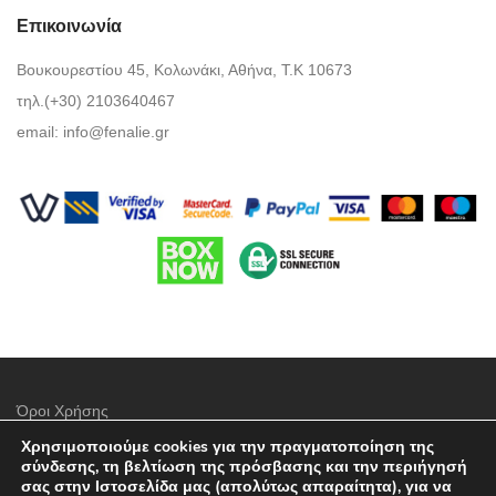
Επικοινωνία
Βουκουρεστίου 45, Κολωνάκι, Αθήνα, Τ.Κ 10673
τηλ.(+30) 2103640467
email:
info@fenalie.gr
Όροι Χρήσης
Χρησιμοποιούμε cookies για την πραγματοποίηση της
Πολιτική προστασίας απορρήτου
σύνδεσης, τη βελτίωση της πρόσβασης και την περιήγησή
σας στην Ιστοσελίδα μας (απολύτως απαραίτητα), για να
Τρόποι Πληρωμής