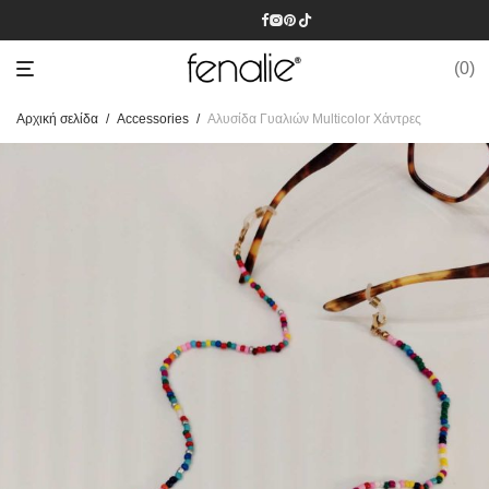
0
Αρχική σελίδα
/
Accessories
/
Αλυσίδα Γυαλιών Multicolor Χάντρες