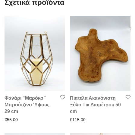
Σχετικά προϊόντα
Φανάρι “Μαρόκο”
Πιατέλα Ακανόνιστη
Μπρούτζινο Ύψους
Ξύλο Τικ Διαμέτρου 50
29 cm
cm
€
55.00
€
115.00