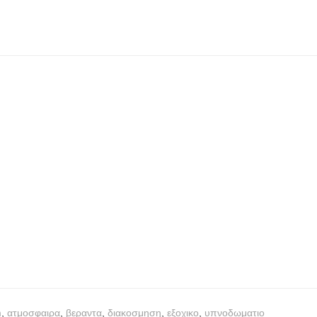
m
,
ατμοσφαιρα
,
βεραντα
,
διακοσμηση
,
εξοχικο
,
υπνοδωματιο