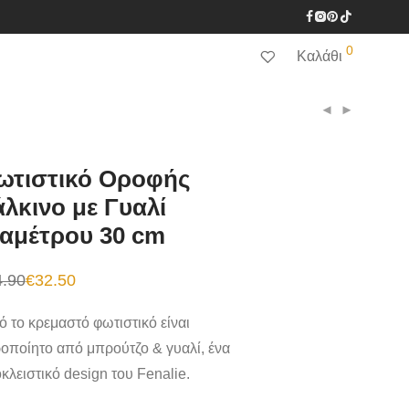
0
Καλάθι
ωτιστικό Οροφής
λκινο με Γυαλί
ιαμέτρου 30 cm
4.90
€
32.50
inal
e
χουσα
:
ό το κρεμαστό φωτιστικό είναι
90.
:
50.
ροποίητο από μπρούτζο & γυαλί, ένα
κλειστικό
design
του
Fenalie.