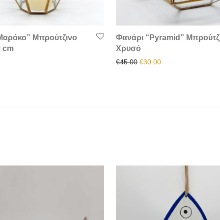
Μαρόκο” Μπρούτζινο
Φανάρι “Pyramid” Μπρούτζ
 cm
Χρυσό
Original price was: €45.00
Η τρέχουσα τιμή είν
€
45.00
€
30.00