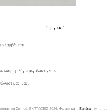
Περιγραφή
εριλαμβάνεται.
m
 με
κουριερ
λόγω μεγάλου όγκου.
νώνησε μαζί μας.
κοσμητικά Σπιτιού
,
ΕΚΠΤΩΣΕΙΣ 2026
,
Φωτιστικά
Ετικέτες:
living roo