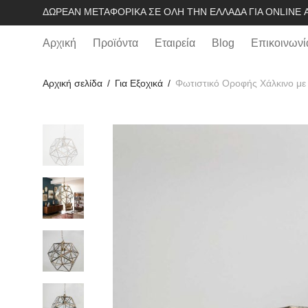
ΔΩΡΕΆΝ ΜΕΤΑΦΟΡΙΚΆ ΣΕ ΌΛΗ ΤΗΝ ΕΛΛΆΔΑ ΓΙΑ ONLINE Α
Αρχική
Προϊόντα
Εταιρεία
Blog
Επικοινωνί
Αρχική σελίδα
/
Για Εξοχικά
/
Φωτιστικό Οροφής Χάλκινο με