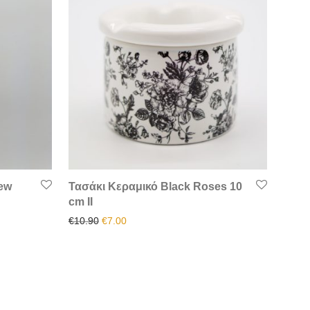
New
Τασάκι Κεραμικό Black Roses 10
cm II
Original price was: €10.90.
Η τρέχουσα τιμή είναι: €7.00.
€
10.90
€
7.00