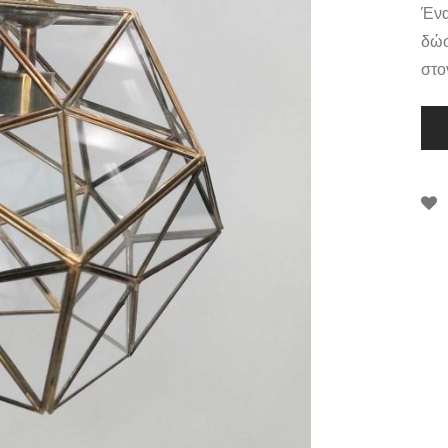
Ένα
δώσ
στο