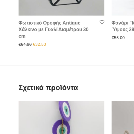
Φωτιστικό Οροφής Antique
Φανάρι “
Χάλκινο με Γυαλί Διαμέτρου 30
Ύψους 29
cm
€
55.00
Original price was: €64.90.
Η τρέχουσα τιμή είναι: €32.50.
€
64.90
€
32.50
Σχετικά προϊόντα