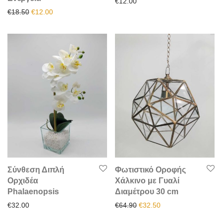
€
12.00
Original price was: €18.50.
Η τρέχουσα τιμή είναι: €12.00.
€
18.50
€
12.00
Σύνθεση Διπλή
Φωτιστικό Οροφής
Ορχιδέα
Χάλκινο με Γυαλί
Phalaenopsis
Διαμέτρου 30 cm
Original price was: €64.90.
Η τρέχουσα τιμή είν
€
32.00
€
64.90
€
32.50