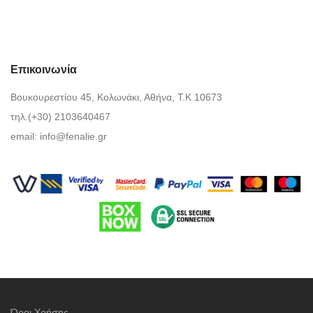
Επικοινωνία
Βουκουρεστίου 45, Κολωνάκι, Αθήνα, Τ.Κ 10673
τηλ.(+30) 2103640467
email:
info@fenalie.gr
Όροι Χρήσης