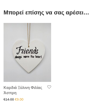
Μπορεί επίσης να σας αρέσει…
Καρδιά Ξύλινη Φιλίας
Άσπρη
Original price was: €14.00.
Η τρέχουσα τιμή είναι: €9.00.
€
14.00
€
9.00