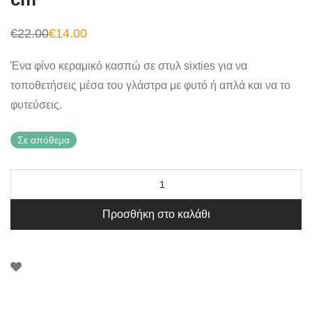
€
22.00
€
14.00
Original
Η
price
τρέχουσα
was:
τιμή
Ένα φίνο κεραμικό κασπώ σε στυλ sixties για να
€22.00.
είναι:
€14.00.
τοποθετήσεις μέσα του γλάστρα με φυτό ή απλά και να το
φυτεύσεις.
Σε απόθεμα
Προσθήκη στο καλάθι