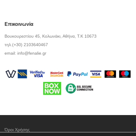
Επικοινωνία
Βουκουρεστίου 45, Κολωνάκι, Αθήνα, Τ.Κ 10673
τηλ.(+30) 2103640467
email:
info@fenalie.gr
Όροι Χρήσης