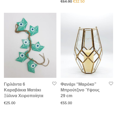
Original price was: €64.90.
Η τρέχουσα τιμή είν
€
64.90
€
32.50
Γιρλάντα 6
Φανάρι “Μαρόκο”
Καραβάκια Ματάκι
Μπρούτζινο Ύψους
Ξύλινα Χειροποίητα
29 cm
€
25.00
€
55.00