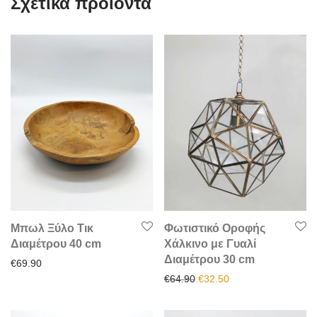
Σχετικά προϊόντα
Μπωλ Ξύλο Τικ
Φωτιστικό Οροφής
Διαμέτρου 40 cm
Χάλκινο με Γυαλί
Διαμέτρου 30 cm
€
69.90
Original price was: €64.90.
Η τρέχουσα τιμή είν
€
64.90
€
32.50