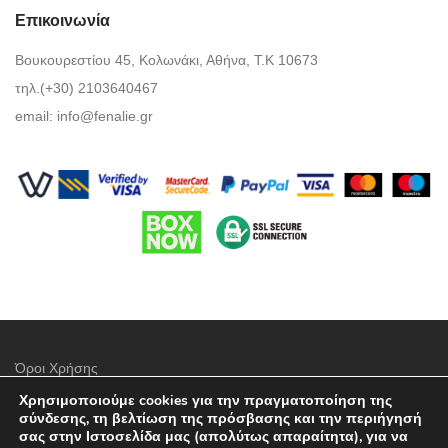
Επικοινωνία
Βουκουρεστίου 45, Κολωνάκι, Αθήνα, Τ.Κ 10673
τηλ.(+30) 2103640467
email:
info@fenalie.gr
Όροι Χρήσης
Χρησιμοποιούμε cookies για την πραγματοποίηση της
Πολιτική προστασίας απορρήτου
σύνδεσης, τη βελτίωση της πρόσβασης και την περιήγησή
σας στην Ιστοσελίδα μας (απολύτως απαραίτητα), για να
Τρόποι Πληρωμής