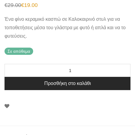
€
29.00
€
19.00
Original
Η
price
τρέχουσα
was:
τιμή
Ένα φίνο κεραμικό κασπώ σε Καλοκαιρινό στυλ για να
€29.00.
είναι:
€19.00.
τοποθετήσεις μέσα του γλάστρα με φυτό ή απλά και να το
φυτεύσεις.
Σε απόθεμα
Προσθήκη στο καλάθι