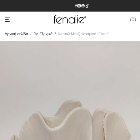
0
Αρχική σελίδα
/
Για Εξοχικά
/
Κασπώ Μπεζ Κεραμικό “Clam”