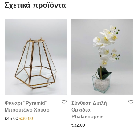
Σχετικά προϊόντα
Φανάρι “Pyramid”
Σύνθεση Διπλή
Μπρούτζινο Χρυσό
Ορχιδέα
Phalaenopsis
Original price was: €45.00.
Η τρέχουσα τιμή είναι: €30.00.
€
45.00
€
30.00
€
32.00