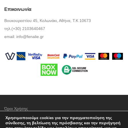
Επικοινωνία
Βουκουρεστίου 45, Κολωνάκι, Αθήνα, Τ.Κ 10673
τηλ.(+30) 2103640467
email:
info@fenalie.gr
Όροι Χρήσης
Χρησιμοποιούμε cookies για την πραγματοποίηση της
Πολιτική προστασίας απορρήτου
σύνδεσης, τη βελτίωση της πρόσβασης και την περιήγησή