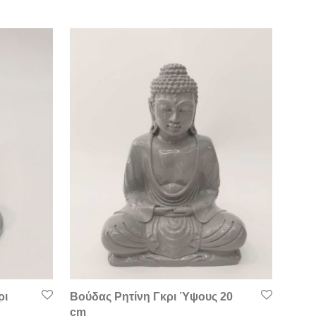
ρι
Βούδας Ρητίνη Γκρι Ύψους 20
cm