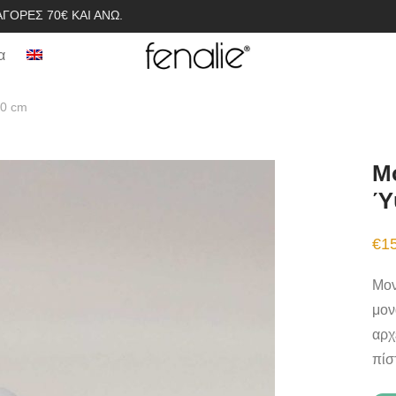
ΓΟΡΈΣ 70€ ΚΑΙ ΆΝΩ.
α
10 cm
Μ
Ύ
€
1
Μον
μον
αρχ
πίσ