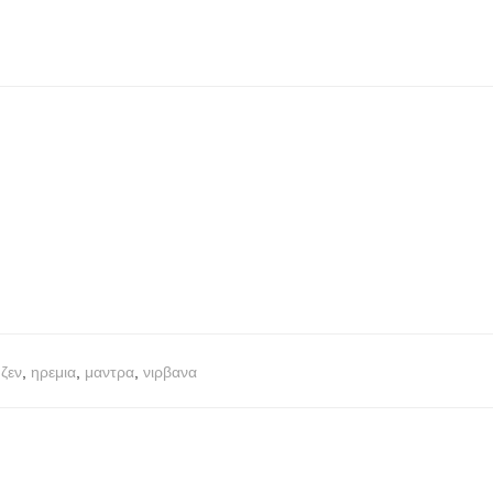
,
ζεν
,
ηρεμια
,
μαντρα
,
νιρβανα