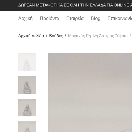
ΔΩΡΕΆΝ ΜΕΤΑΦΟΡΙΚΆ ΣΕ ΌΛΗ ΤΗΝ ΕΛΛΆΔΑ ΓΙΑ ONLINE Α
Αρχική
Προϊόντα
Εταιρεία
Blog
Επικοινωνί
Αρχική σελίδα
/
Βούδες
/
Μοναχός Ρητίνη Άσπρος Ύψους 