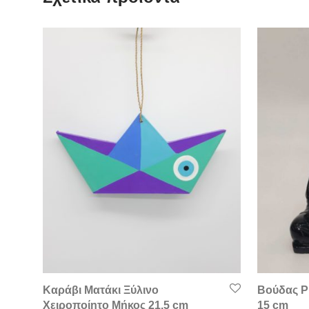
Καράβι Ματάκι Ξύλινο
Βούδας Ρ
Χειροποίητο Μήκος 21.5 cm
15 cm