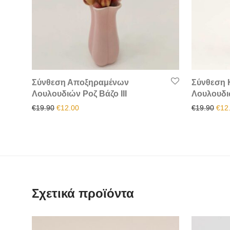
Σύνθεση Αποξηραμένων
Σύνθεση 
Λουλουδιών Ροζ Βάζο III
Λουλουδι
Original price was: €19.90.
Η τρέχουσα τιμή είναι: €12.00.
Orig
€
19.90
€
12.00
€
19.90
€
12
Σχετικά προϊόντα