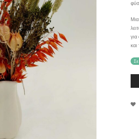
φύσ
Μια
λει
για
και 
Σε