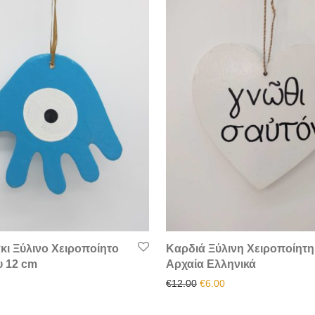
κι Ξύλινο Χειροποίητο
Καρδιά Ξύλινη Χειροποίητη
υ 12 cm
Αρχαία Ελληνικά
Original price was: €12.00
Η τρέχουσα τιμή είνα
€
12.00
€
6.00