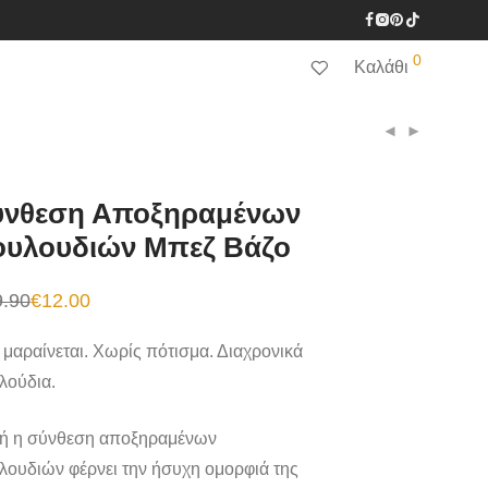
0
Καλάθι
ύνθεση Αποξηραμένων
ουλουδιών Μπεζ Βάζο
9.90
€
12.00
inal
e
χουσα
:
 μαραίνεται. Χωρίς πότισμα. Διαχρονικά
90.
:
00.
λούδια.
ή η σύνθεση αποξηραμένων
λουδιών φέρνει την ήσυχη ομορφιά της