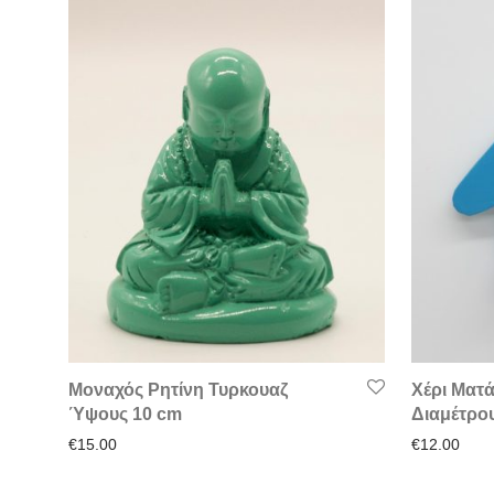
Μοναχός Ρητίνη Τυρκουαζ
Χέρι Ματά
Ύψους 10 cm
Διαμέτρο
€
15.00
€
12.00