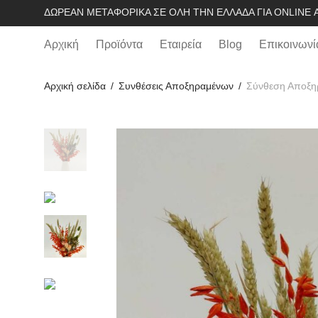
ΔΩΡΕΆΝ ΜΕΤΑΦΟΡΙΚΆ ΣΕ ΌΛΗ ΤΗΝ ΕΛΛΆΔΑ ΓΙΑ ONLINE Α
Αρχική
Προϊόντα
Εταιρεία
Blog
Επικοινωνί
Αρχική σελίδα
/
Συνθέσεις Αποξηραμένων
/
Σύνθεση Αποξη