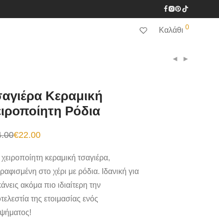
0
Καλάθι
σαγιέρα Κεραμική
ιροποίητη Ρόδια
4.00
€
22.00
inal
e
χουσα
:
 χειροποίητη κεραμική τσαγιέρα,
00.
:
00.
ραφισμένη στο χέρι με ρόδια. Ιδανική για
κάνεις ακόμα πιο ιδιαίτερη την
οτελεστία της ετοιμασίας ενός
ψήματος!