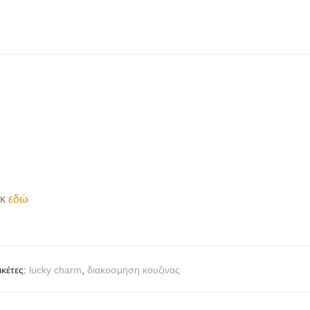
ικ
εδώ
ικέτες:
lucky charm
,
διακοσμηση κουζινας