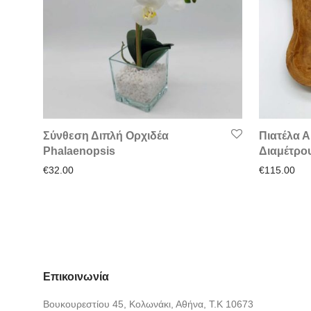
Σύνθεση Διπλή Ορχιδέα
Πιατέλα Α
Phalaenopsis
Διαμέτρο
€
32.00
€
115.00
Επικοινωνία
Βουκουρεστίου 45, Κολωνάκι, Αθήνα, Τ.Κ 10673