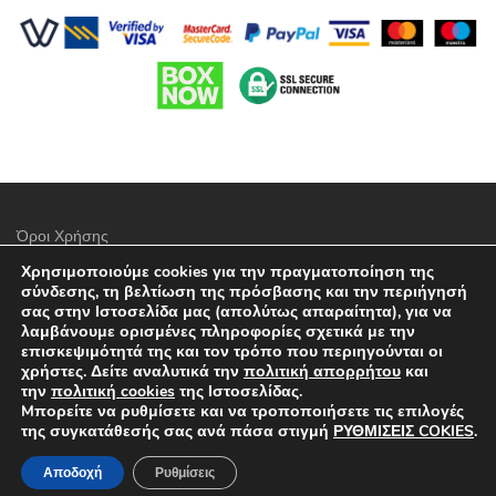
Όροι Χρήσης
Χρησιμοποιούμε cookies για την πραγματοποίηση της
Πολιτική προστασίας απορρήτου
σύνδεσης, τη βελτίωση της πρόσβασης και την περιήγησή
σας στην Ιστοσελίδα μας (απολύτως απαραίτητα), για να
Τρόποι Πληρωμής
λαμβάνουμε ορισμένες πληροφορίες σχετικά με την
επισκεψιμότητά της και τον τρόπο που περιηγούνται οι
Επιλογές Αποστολών
χρήστες. Δείτε αναλυτικά την
πολιτική απορρήτου
και
την
πολιτική cookies
της Ιστοσελίδας.
Πολιτική επιστροφών
Mπορείτε να ρυθμίσετε και να τροποποιήσετε τις επιλογές
της συγκατάθεσής σας ανά πάσα στιγμή
ΡΥΘΜΙΣΕΙΣ COKIES
.
Επικοινωνία
Αποδοχή
Ρυθμίσεις