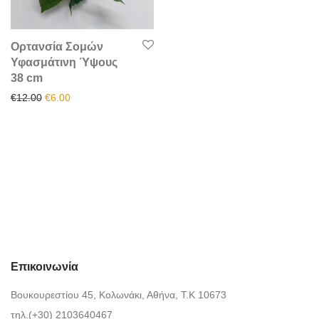
Ορτανσία Σομών
Υφασμάτινη Ύψους
38 cm
Original price was: €12.00.
Η τρέχουσα τιμή είναι: €6.00.
€
12.00
€
6.00
Επικοινωνία
Βουκουρεστίου 45, Κολωνάκι, Αθήνα, Τ.Κ 10673
τηλ.(+30) 2103640467