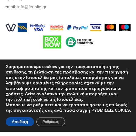
email:
info@fenalie.gr
Χρησιμοποιούμε cookies για την πραγματοποίηση της
σύνδεσης, τη βελτίωση της πρόσβασης και την περιήγησή
σας στην Ιστοσελίδα μας (απολύτως απαραίτητα), για να
λαμβάνουμε ορισμένες πληροφορίες σχετικά με την
Όροι Χρήσης
επισκεψιμότητά της και τον τρόπο που περιηγούνται οι
χρήστες. Δείτε αναλυτικά την
πολιτική απορρήτου
και
Πολιτική προστασίας απορρήτου
την
πολιτική cookies
της Ιστοσελίδας.
Mπορείτε να ρυθμίσετε και να τροποποιήσετε τις επιλογές
Τρόποι Πληρωμής
της συγκατάθεσής σας ανά πάσα στιγμή
ΡΥΘΜΙΣΕΙΣ COKIES
.
Επιλογές Αποστολών
Αποδοχή
Ρυθμίσεις
Πολιτική επιστροφών