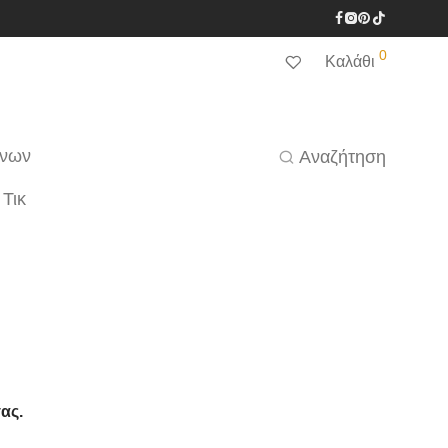
0
Καλάθι
ένων
Αναζήτηση
 Τικ
ας.