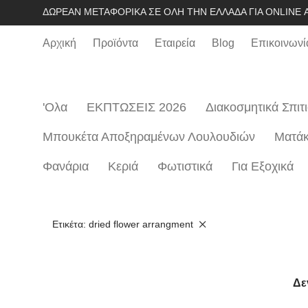
ΔΩΡΕΆΝ ΜΕΤΑΦΟΡΙΚΆ ΣΕ ΌΛΗ ΤΗΝ ΕΛΛΆΔΑ ΓΙΑ ONLINE Α
Αρχική
Προϊόντα
Εταιρεία
Blog
Επικοινωνί
'Ολα
ΕΚΠΤΩΣΕΙΣ 2026
Διακοσμητικά Σπιτ
Μπουκέτα Αποξηραμένων Λουλουδιών
Mατάκ
Φανάρια
Κεριά
Φωτιστικά
Για Εξοχικά
Ετικέτα:
dried flower arrangment
Δε