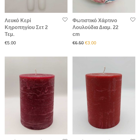
Λευκό Κερί
Φωτιστικό Χάρτινο
Κηροπηγίου Σετ 2
Λουλούδια Διαμ. 22
Τεμ.
cm
Original price was: €6.50.
Η τρέχουσα τιμή είναι:
€
5.00
€
6.50
€
3.00