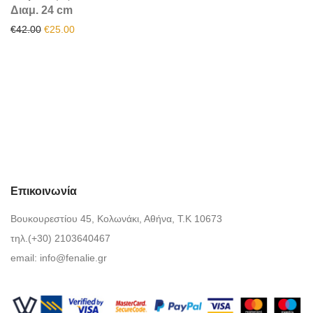
Διαμ. 24 cm
Original price was: €42.00.
Η τρέχουσα τιμή είναι: €25.00.
€
42.00
€
25.00
Επικοινωνία
Βουκουρεστίου 45, Κολωνάκι, Αθήνα, Τ.Κ 10673
τηλ.(+30) 2103640467
email:
info@fenalie.gr