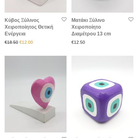
Κύβος Ξύλινος
Ματάκι Ξύλινο
Χειροποίητος Θετική
Χειροποίητο
Ενέργεια
Διαμέτρου 13 cm
Original price was: €18.50.
Η τρέχουσα τιμή είναι: €12.00.
€
18.50
€
12.00
€
12.50