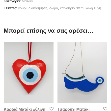
Κατηγορία:
Mατάκι
Ετικέτες:
γουρι
,
διακοσμηση
,
δωρο
,
καινουριο σπιτι
,
καλη τυχη
Μπορεί επίσης να σας αρέσει…
Καρδιά Ματάκι Ξύλινη
Τσαρούχι Ματάκι