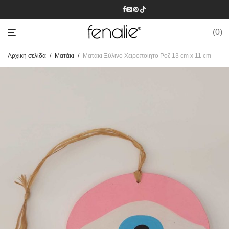
0
Αρχική σελίδα
/
Mατάκι
/
Ματάκι Ξύλινο Χειροποίητο Ροζ 13 cm x 11 cm