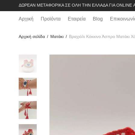
ΔΩΡΕΆΝ ΜΕΤΑΦΟΡΙΚΆ ΣΕ ΌΛΗ ΤΗΝ ΕΛΛΆΔΑ ΓΙΑ ONLINE Α
Αρχική
Προϊόντα
Εταιρεία
Blog
Επικοινωνί
Αρχική σελίδα
/
Mατάκι
/
Βραχιόλι Κόκκινο Άσπρο Ματάκι Χ