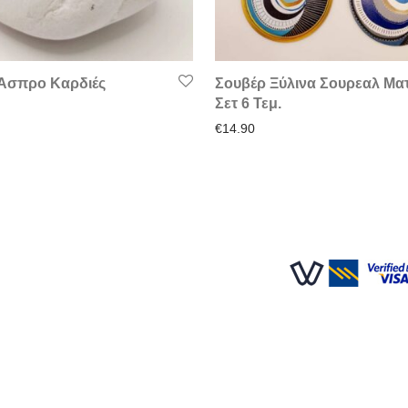
 Άσπρο Καρδιές
Σουβέρ Ξύλινα Σουρεαλ Μα
Σετ 6 Τεμ.
€
14.90