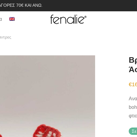
ΓΟΡΈΣ 70€ ΚΑΙ ΆΝΩ.
α
άντρες
Βρ
Ά
€
1
Ανα
boh
φτι
Σε