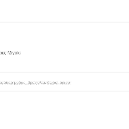
ρες Miyuki
εσουαρ μοδας
,
βραχιολια
,
δωρο
,
ρετρο