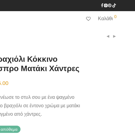
0
Καλάθι
αχιόλι Κόκκινο
σπρο Ματάκι Χάντρες
6.00
νέωσε το στυλ σου με ένα ψαγμένο
o βραχιόλι σε έντονο χρώμα με ματάκι
αγμένο από χάντρες.
 απόθεμα