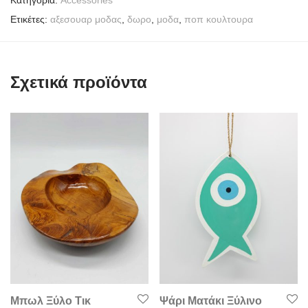
Ετικέτες:
αξεσουαρ μοδας
,
δωρο
,
μοδα
,
ποπ κουλτουρα
Σχετικά προϊόντα
Μπωλ Ξύλο Τικ
Ψάρι Ματάκι Ξύλινο