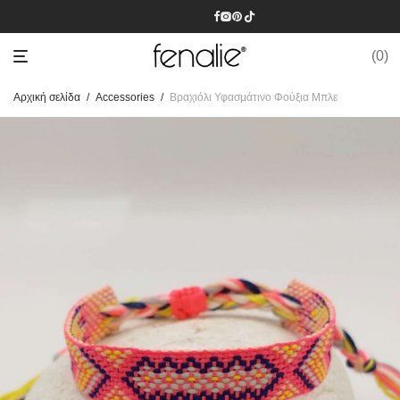
0
Αρχική σελίδα
/
Accessories
/
Βραχιόλι Υφασμάτινο Φούξια Μπλε