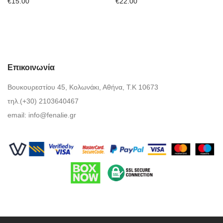
€
15.00
€
22.00
Επικοινωνία
Βουκουρεστίου 45, Κολωνάκι, Αθήνα, Τ.Κ 10673
τηλ.(+30) 2103640467
email:
info@fenalie.gr