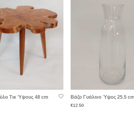
ύλο Τικ ‘Υψους 48 cm
Βάζο Γυάλινο Ύψος 25.5 c
€
12.50