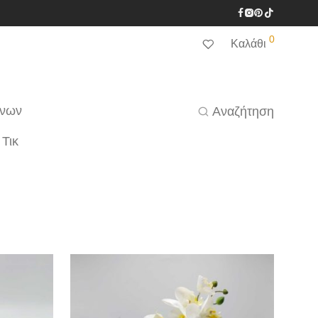
0
Καλάθι
ένων
Αναζήτηση
 Τικ