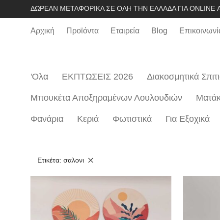
ΔΩΡΕΆΝ ΜΕΤΑΦΟΡΙΚΆ ΣΕ ΌΛΗ ΤΗΝ ΕΛΛΆΔΑ ΓΙΑ ONLINE Α
Αρχική
Προϊόντα
Εταιρεία
Blog
Επικοινωνί
'Ολα
ΕΚΠΤΩΣΕΙΣ 2026
Διακοσμητικά Σπιτ
Μπουκέτα Αποξηραμένων Λουλουδιών
Mατάκ
Φανάρια
Κεριά
Φωτιστικά
Για Εξοχικά
Ετικέτα:
σαλονι