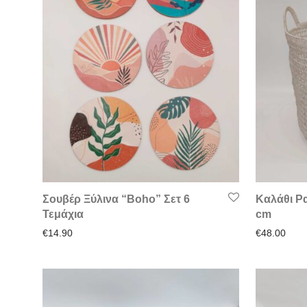
Σουβέρ Ξύλινα “Boho” Σετ 6
Καλάθι Ρ
Τεμάχια
cm
€
14.90
€
48.00