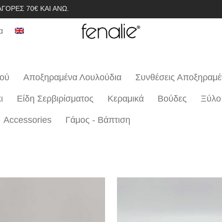
ΓΟΡΈΣ 70€ ΚΑΙ ΆΝΩ.
α
ιού
Αποξηραμένα Λουλούδια
Συνθέσεις Αποξηραμ
ι
Είδη Σερβιρίσματος
Κεραμικά
Βούδες
Ξύλο
Accessories
Γάμος - Βάπτιση