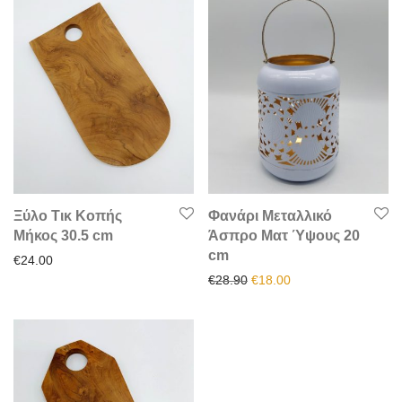
Ξύλο Τικ Κοπής
Φανάρι Mεταλλικό
Μήκος 30.5 cm
Άσπρο Ματ Ύψους 20
cm
€
24.00
Original price was: €28.90.
Η τρέχουσα τιμή είν
€
28.90
€
18.00