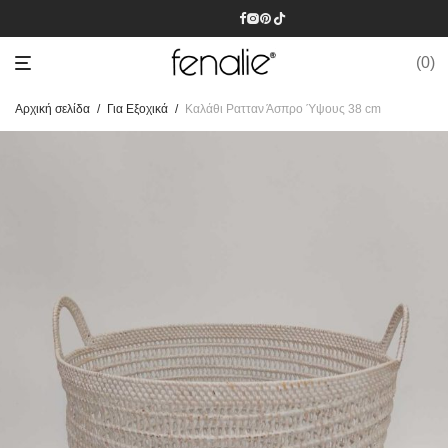
0
Αρχική σελίδα
/
Για Εξοχικά
/
Καλάθι Ρατταν Άσπρο Ύψους 38 cm