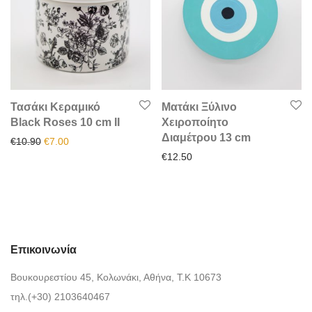
Τασάκι Κεραμικό
Ματάκι Ξύλινο
Black Roses 10 cm II
Χειροποίητο
Διαμέτρου 13 cm
Original price was: €10.90.
Η τρέχουσα τιμή είναι: €7.00.
€
10.90
€
7.00
€
12.50
Επικοινωνία
Βουκουρεστίου 45, Κολωνάκι, Αθήνα, Τ.Κ 10673
τηλ.(+30) 2103640467