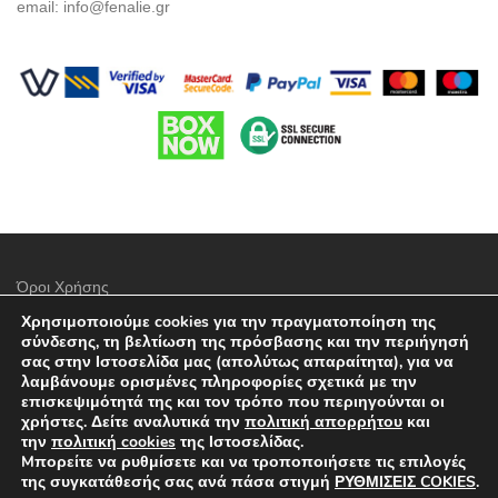
email:
info@fenalie.gr
Όροι Χρήσης
Χρησιμοποιούμε cookies για την πραγματοποίηση της
Πολιτική προστασίας απορρήτου
σύνδεσης, τη βελτίωση της πρόσβασης και την περιήγησή
σας στην Ιστοσελίδα μας (απολύτως απαραίτητα), για να
Τρόποι Πληρωμής
λαμβάνουμε ορισμένες πληροφορίες σχετικά με την
επισκεψιμότητά της και τον τρόπο που περιηγούνται οι
Επιλογές Αποστολών
χρήστες. Δείτε αναλυτικά την
πολιτική απορρήτου
και
την
πολιτική cookies
της Ιστοσελίδας.
Πολιτική επιστροφών
Mπορείτε να ρυθμίσετε και να τροποποιήσετε τις επιλογές
της συγκατάθεσής σας ανά πάσα στιγμή
ΡΥΘΜΙΣΕΙΣ COKIES
.
Επικοινωνία