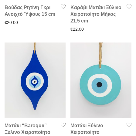
Βούδας Ρητίνη Γκρι
Καράβι Ματάκι Ξύλινο
Ανοιχτό Ύψους 15 cm
Χειροποίητο Μήκος
21.5 cm
€
20.00
€
22.00
Ματάκι “Baroque”
Ματάκι Ξύλινο
Ξύλινο Χειροποίητο
Χειροποίητο