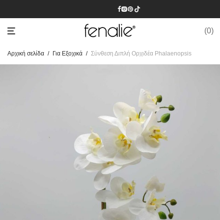
0
Αρχική σελίδα
/
Για Εξοχικά
/
Σύνθεση Διπλή Ορχιδέα Phalaenopsis