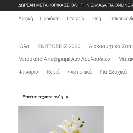
ΔΩΡΕΆΝ ΜΕΤΑΦΟΡΙΚΆ ΣΕ ΌΛΗ ΤΗΝ ΕΛΛΆΔΑ ΓΙΑ ONLINE Α
Αρχική
Προϊόντα
Εταιρεία
Blog
Επικοινωνί
'Ολα
ΕΚΠΤΩΣΕΙΣ 2026
Διακοσμητικά Σπιτ
Μπουκέτα Αποξηραμένων Λουλουδιών
Mατάκ
Φανάρια
Κεριά
Φωτιστικά
Για Εξοχικά
Ετικέτα:
τεχνητα ανθη