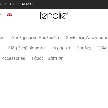
ΓΟΡΈΣ 70€ ΚΑΙ ΆΝΩ.
α
ιού
Αποξηραμένα Λουλούδια
Συνθέσεις Αποξηραμ
ι
Είδη Σερβιρίσματος
Κεραμικά
Βούδες
Ξύλο
Accessories
Γάμος - Βάπτιση