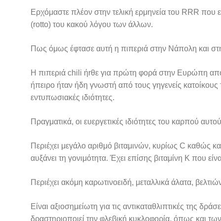
Ερχόμαστε πλέον στην τελική ερμηνεία του RRR που είν
(rotto) του κακού λόγου των άλλων.
Πως όμως έφτασε αυτή η πιπεριά στην Νάπολη και στη
Η πιπεριά chili ήrθε για πρώτη φορά στην Ευρώπη α
ήπειρο ήταν ήδη γνωστή από τους γηγενείς κατοίκους τ
εντυπωσιακές ιδιότητες.
Πραγματικά, οι ευεργετικές ιδιότητες του καρπού αυτο
Περιέχει μεγάλο αριθμό βιταμινών, κυρίως C καθώς κα
αυξάνει τη γονιμότητα. Έχει επίσης βιταμίνη Κ που είνα
Περιέχει ακόμη καρωτινοειδή, μεταλλικά άλατα, βελτιών
Είναι αξιοσημείωτη για τις αντικαταθλιπτικές της δρά
δραστηριοποιεί την φλεβική κυκλοφορία, όπως και των