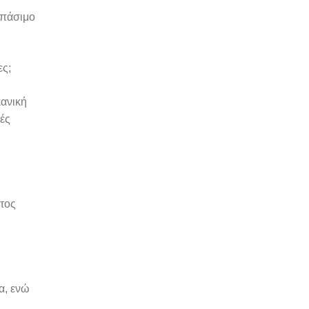
σπάσιμο
ες;
κανική
λές
ατος
α, ενώ