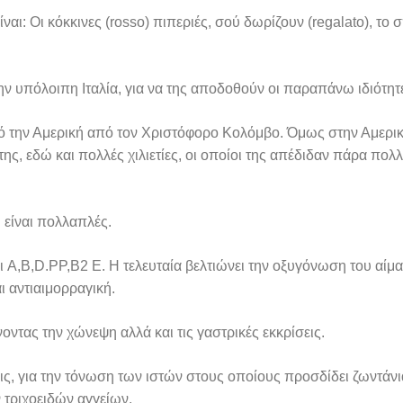
αι: Οι κόκκινες (rosso) πιπεριές, σού δωρίζουν (regalato), το 
ν υπόλοιπη Ιταλία, για να της αποδοθούν οι παραπάνω ιδιότητ
πό την Αμερική από τον Χριστόφορο Κολόμβο. Όμως στην Αμερι
ης, εδώ και πολλές χιλιετίες, οι οποίοι της απέδιδαν πάρα πολ
ύ είναι πολλαπλές.
ι A,B,D.PP,B2 E. Η τελευταία βελτιώνει την οξυγόνωση του αίμ
ι αντιαιμορραγική.
οντας την χώνεψη αλλά και τις γαστρικές εκκρίσεις.
σεις, για την τόνωση των ιστών στους οποίους προσδίδει ζωντάνι
 τριχοειδών αγγείων.