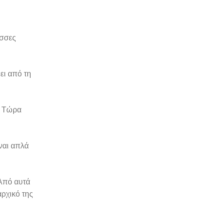
ώσσες
ει από τη
. Τώρα
ίναι απλά
 Από αυτά
αρχικό της