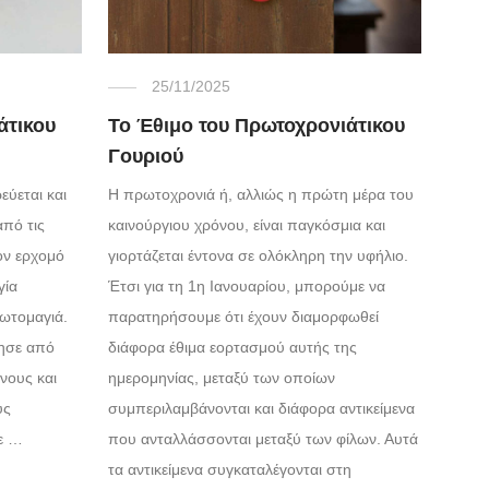
25/11/2025
άτικου
Το Έθιμο του Πρωτοχρονιάτικου
Γουριού
εύεται και
Η πρωτοχρονιά ή, αλλιώς η πρώτη μέρα του
από τις
καινούργιου χρόνου, είναι παγκόσμια και
ον ερχομό
γιορτάζεται έντονα σε ολόκληρη την υφήλιο.
γία
Έτσι για τη 1η Ιανουαρίου, μπορούμε να
ωτομαγιά.
παρατηρήσουμε ότι έχουν διαμορφωθεί
νησε από
διάφορα έθιμα εορτασμού αυτής της
νους και
ημερομηνίας, μεταξύ των οποίων
ύς
συμπεριλαμβάνονται και διάφορα αντικείμενα
Σε …
που ανταλλάσσονται μεταξύ των φίλων. Αυτά
τα αντικείμενα συγκαταλέγονται στη