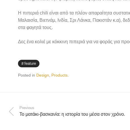
Η πιπεριά chili είναι από τα πλέον απαραίτητα συστατ
Μαλαισία, Βιετνάμ, Ινδία, Σρι Λάνκα, Πακιστάν κ.α), δ
στα φαγητά τους.
Δες ένα κολιέ με κόκκινη πιπεριά για να φοράς για πρ
feature
Posted in
Design
,
Products
.
Previous
Το ματάκι-βασκανία: η ιστορία του μέσα στον χρόνο.