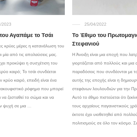
2/2023
25/04/2022
που Αγαπάμε το Τσάι
Το Έθιμο του Πρωτομαγι
Στεφανιού
ίες κρύες μέρες η κατανάλωση του
αι μία από τις απολαύσεις μας.
Η Άνοιξη είναι μια εποχή που λατρ
χει προκύψει η συσχέτιση του
γιορτάζεται από πολλούς και μια 
κρύο καιρό; Το τσάι συνδέεται
παραδόσεις που συνδέονται με τ
ν κρύο καιρό, επειδή είναι ένα
αυτής της εποχής είναι η δημιουρ
ανακουφιστικό ρόφημα που μπορεί
στεφάνων λουλουδιών για την Πρ
 να ζεσταθεί το σώμα και να
Αυτό το έθιμο πιστεύεται ότι ξεκί
ην ψυχή σε μια …
τους αρχαίους παγανιστικούς χρό
έκτοτε έχει υιοθετηθεί από πολλο
πολιτισμούς σε όλο τον κόσμο. 