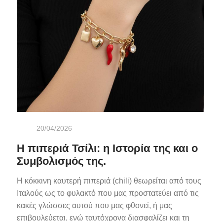
20/04/2026
Η πιπεριά Τσίλι: η Ιστορία της και ο
Συμβολισμός της.
Η κόκκινη καυτερή πιπεριά (chili) θεωρείται από τους
Ιταλούς ως το φυλακτό που μας προστατεύει από τις
κακές γλώσσες αυτού που μας φθονεί, ή μας
επιβουλεύεται, ενώ ταυτόχρονα διασφαλίζει και τη