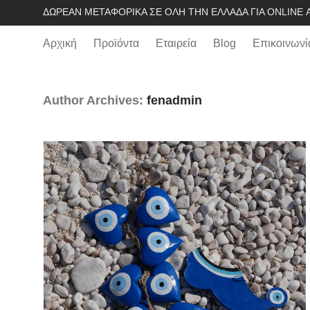
ΔΩΡΕΆΝ ΜΕΤΑΦΟΡΙΚΆ ΣΕ ΌΛΗ ΤΗΝ ΕΛΛΆΔΑ ΓΙΑ ONLINE Α
Αρχική
Προϊόντα
Εταιρεία
Blog
Επικοινωνί
Author Archives:
fenadmin