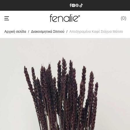
0
Αρχική σελίδα
/
Διακοσμητικά Σπιτιού
/
Αποξηραμένα Καφέ Στάχυα Μάτσο