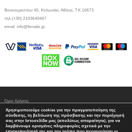
Βουκουρεστίου 45, Κολωνάκι, Αθήνα, Τ.Κ 10673
τηλ.(+30) 2103640467
email:
info@fenalie.gr
Όροι Χρήσης
Χρησιμοποιούμε cookies για την πραγματοποίηση της
Πολιτική προστασίας απορρήτου
σύνδεσης, τη βελτίωση της πρόσβασης και την περιήγησή
σας στην Ιστοσελίδα μας (απολύτως απαραίτητα), για να
Τρόποι Πληρωμής
λαμβάνουμε ορισμένες πληροφορίες σχετικά με την
επισκεψιμότητά της και τον τρόπο που περιηγούνται οι