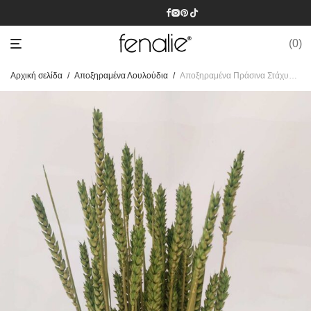
0
Αρχική σελίδα
/
Αποξηραμένα Λουλούδια
/
Αποξηραμένα Πράσινα Στάχυα Μάτσο