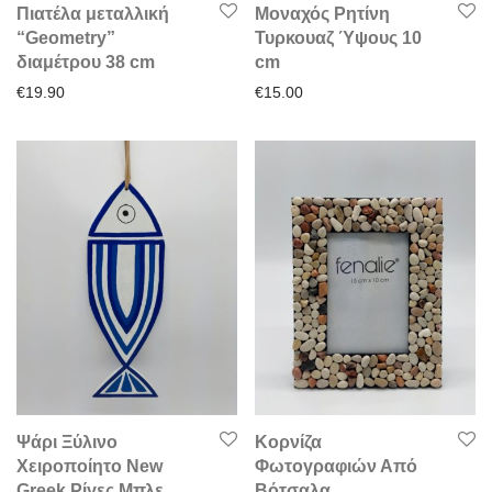
Πιατέλα μεταλλική
Μοναχός Ρητίνη
“Geometry”
Τυρκουαζ Ύψους 10
διαμέτρου 38 cm
cm
€
19.90
€
15.00
Ψάρι Ξύλινο
Κορνίζα
Χειροποίητο New
Φωτογραφιών Από
Greek Ρίγες Μπλε
Βότσαλα