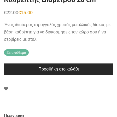
€
22.00
€
15.00
Original
Η
price
τρέχουσα
was:
τιμή
Ένας ιδιαίτερος στρογγυλός χρυσός μεταλλικός δίσκος με
€22.00.
είναι:
€15.00.
βάση καθρέπτη για να διακοσμήσεις τον χώρο σου ή να
σερβίρεις με στυλ.
Σε απόθεμα
Προσθήκη στο καλάθι
Περιγραφή