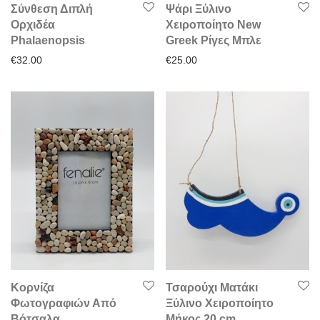
Σύνθεση Διπλή
Ψάρι Ξύλινο
Ορχιδέα
Χειροποίητο New
Phalaenopsis
Greek Ρίγες Μπλε
€
32.00
€
25.00
Κορνίζα
Τσαρούχι Ματάκι
Φωτογραφιών Από
Ξύλινο Χειροποίητο
Βότσαλα
Μήκος 20 cm