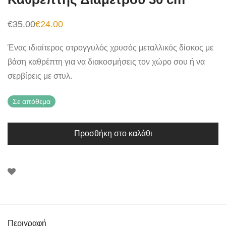
€
35.00
€
24.00
Original
Η
price
τρέχουσα
was:
τιμή
Ένας ιδιαίτερος στρογγυλός χρυσός μεταλλικός δίσκος με
€35.00.
είναι:
€24.00.
βάση καθρέπτη για να διακοσμήσεις τον χώρο σου ή να
σερβίρεις με στυλ.
Σε απόθεμα
Προσθήκη στο καλάθι
Περιγραφή